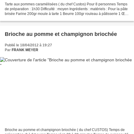
Tarte aux pommes caramélisées ( du chef Custos) Pour 8 personnes Temps
de préparation : 1h30 Difficulté : moyen Ingrédients : matériels : Pour la pâte
brisée Farine 200gr moule à tarte 1 Beurre 100gr rouleau à pâtisserie 1 Œuf
jaune 1 fourchette P.M Eau...
Brioche au pomme et champignon briochée
Publié le 18/04/2012 à 19:27
Par
FRANK MEYER
Brioche au pomme et champignon briochée ( du chef CUSTOS) Temps de