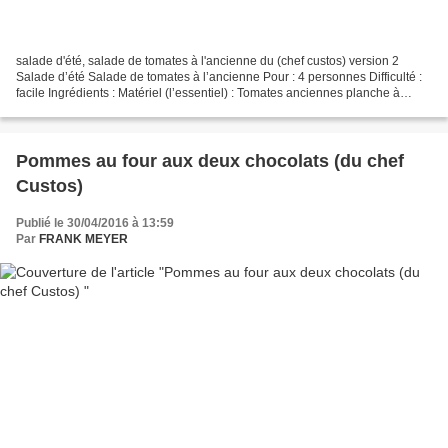
salade d'été, salade de tomates à l'ancienne du (chef custos) version 2
Salade d’été Salade de tomates à l’ancienne Pour : 4 personnes Difficulté :
facile Ingrédients : Matériel (l’essentiel) : Tomates anciennes planche à
découper 6 variétés 450 à 550g...
Pommes au four aux deux chocolats (du chef
Custos)
Publié le 30/04/2016 à 13:59
Par
FRANK MEYER