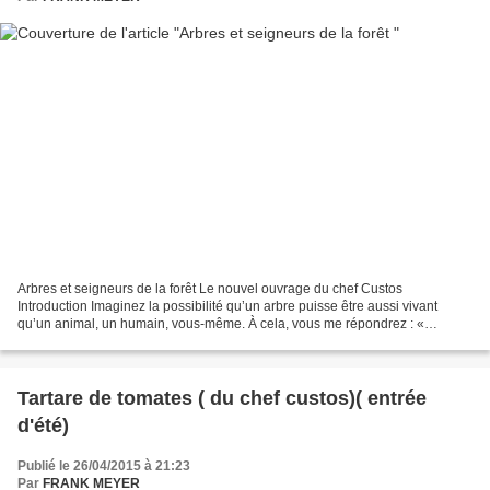
Arbres et seigneurs de la forêt Le nouvel ouvrage du chef Custos
Introduction Imaginez la possibilité qu’un arbre puisse être aussi vivant
qu’un animal, un humain, vous-même. À cela, vous me répondrez : «
Pourquoi devrais-je donc faire cet effort de comprendre...
Tartare de tomates ( du chef custos)( entrée
d'été)
Publié le 26/04/2015 à 21:23
Par
FRANK MEYER