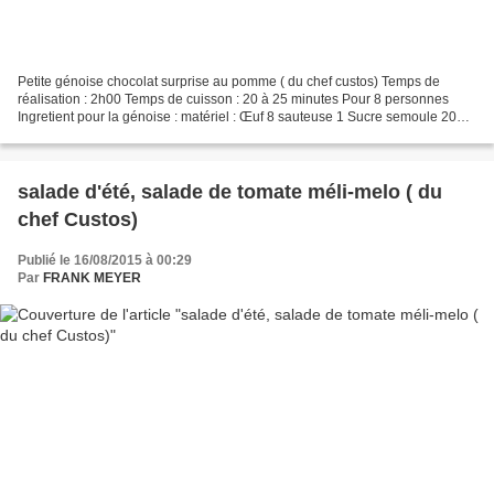
Petite génoise chocolat surprise au pomme ( du chef custos) Temps de
réalisation : 2h00 Temps de cuisson : 20 à 25 minutes Pour 8 personnes
Ingretient pour la génoise : matériel : Œuf 8 sauteuse 1 Sucre semoule 200 à
250g Cuillère (grande) 1 Farine type...
salade d'été, salade de tomate méli-melo ( du
chef Custos)
Publié le 16/08/2015 à 00:29
Par
FRANK MEYER