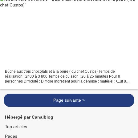
Bûche aux trois chocolats et à la poire ( du chef Custos) Temps de
réalisation : 2h00 à 3 h00 Temps de cuisson : 20 à 25 minutes Pour 8
personnes Difficulté : Difficile Ingretient pour la génoise : matériel : Œuf 8
sauteuse 1 Sucre semoule 200 à 250g...
Page suivante >
Hébergé par Canalblog
Top articles
Pages