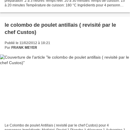
préparation :2 à 3 heures Temps réel: 20 à 30 minutes Temps de cuisson: 15
à 20 minutes Température de cuisson: 180 °C Ingrédients pour 4 personne
Matériel Farine 500g Pétrin ou cul de...
le colombo de poulet antillais ( revisité par le
chef Custos)
Publié le 11/02/2012 à 18:21
Par
FRANK MEYER
Le Colombo de poulet Antillais ( revisité par le chef Custos) pour 4
personnes Ingrédients: Matériel: Poulet 1 Planche à découper 1 Aubergine 1