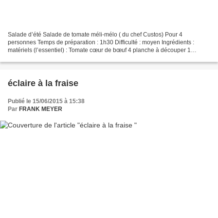
Salade d’été Salade de tomate méli-mélo ( du chef Custos) Pour 4
personnes Temps de préparation : 1h30 Difficulté : moyen Ingrédients :
matériels (l’essentiel) : Tomate cœur de bœuf 4 planche à découper 1
Tomate 2 Cuiller à lever 1 Tomate cerise 4à8 Couteau...
éclaire à la fraise
Publié le 15/06/2015 à 15:38
Par
FRANK MEYER