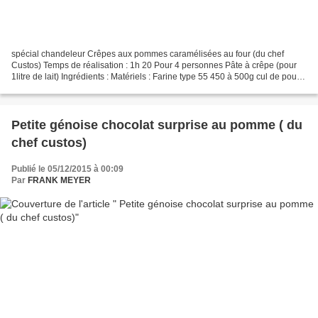
spécial chandeleur Crêpes aux pommes caramélisées au four (du chef
Custos) Temps de réalisation : 1h 20 Pour 4 personnes Pâte à crêpe (pour
1litre de lait) Ingrédients : Matériels : Farine type 55 450 à 500g cul de poule
(récipient) 1 Sel fin 10g ( 2...
Petite génoise chocolat surprise au pomme ( du
chef custos)
Publié le 05/12/2015 à 00:09
Par
FRANK MEYER