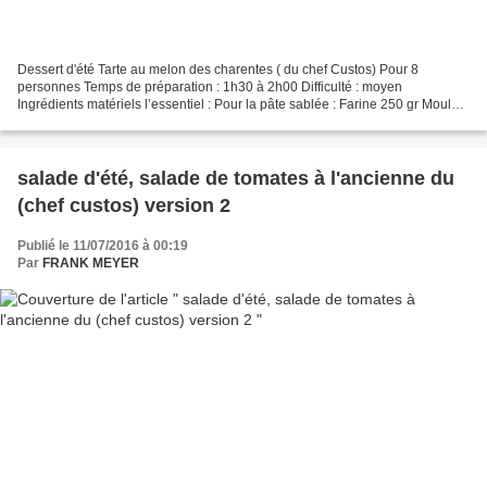
Dessert d'été Tarte au melon des charentes ( du chef Custos) Pour 8
personnes Temps de préparation : 1h30 à 2h00 Difficulté : moyen
Ingrédients matériels l’essentiel : Pour la pâte sablée : Farine 250 gr Moule à
tarte 1 Beurre 125 gr Rouleau à pâtisserie...
salade d'été, salade de tomates à l'ancienne du
(chef custos) version 2
Publié le 11/07/2016 à 00:19
Par
FRANK MEYER