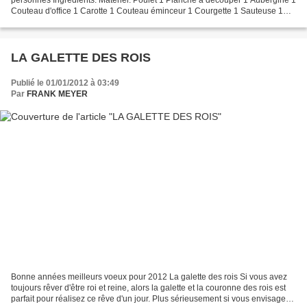
Couteau d'office 1 Carotte 1 Couteau éminceur 1 Courgette 1 Sauteuse 1
Oignons 1 Pomme de terre poudre de colombo...
LA GALETTE DES ROIS
Publié le 01/01/2012 à 03:49
Par
FRANK MEYER
Bonne années meilleurs voeux pour 2012 La galette des rois Si vous avez
toujours rêver d'être roi et reine, alors la galette et la couronne des rois est
parfait pour réalisez ce rêve d'un jour. Plus sérieusement si vous envisagez