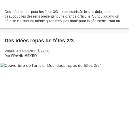
Des idées repas pour les fêtes 3/3 Les desserts Je le sais déjà, pour
beaucoup les desserts présentent une grande difficulté. Surtout quand on
déteste cuisiner où même qu'on n'est pas doué pour la pâtisserie. Pour un
élément essentiel à la réussite de...
Des idées repas de fêtes 2/3
Publié le 17/12/2011 à 22:31
Par
FRANK MEYER