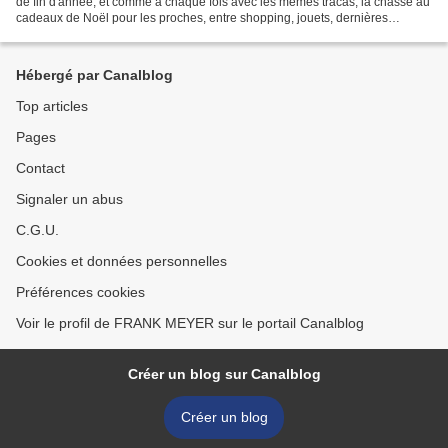
de fin d'année, et comme à chaque fois avec les mêmes tracas, la chasse au
cadeaux de Noël pour les proches, entre shopping, jouets, dernières
objectes tendance, hit thec avec...
Hébergé par Canalblog
Top articles
Pages
Contact
Signaler un abus
C.G.U.
Cookies et données personnelles
Préférences cookies
Voir le profil de FRANK MEYER sur le portail Canalblog
Créer un blog sur Canalblog
Créer un blog