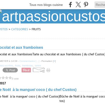
Tous nos blogs cuisine
USTOS
>
CATEGORIES
>
FRUITS
ocolat et aux framboises
Tarte au chocolat et aux framboises ( du chef Custos
 MEYER à 14:08 -
Commentaires [
…
]
- Permalien [
#
]
rtes sucrées
,
fruits
,
framboise
,
tartes
0 vote
2017
oël à la mangue/ coco ( du chef Custos)
Bûche de Noël à la mangue/ coco
tos)