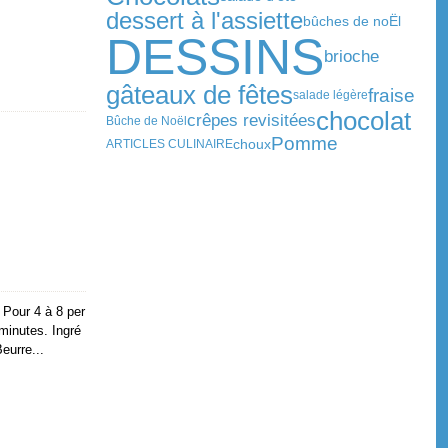
dessert à l'assiette
bûches de noËl
DESSINS
brioche
gâteaux de fêtes
fraise
salade légère
chocolat
crêpes revisitées
Bûche de Noël
Pomme
choux
ARTICLES CULINAIRE
) Pour 4 à 8 per
minutes. Ingré
eurre...