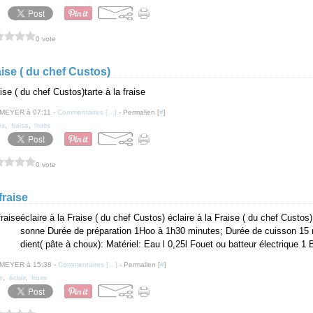
0 vote
raise ( du chef Custos)
tarte à la fraise
 MEYER à 07:11 -
Commentaires [
…
]
- Permalien [
#
]
es
,
fraise
,
fruits
0 vote
 fraise
éclaire à la Fraise ( du chef Custos) éclaire à la Fraise ( du chef Custos
sonne Durée de préparation 1Hoo à 1h30 minutes; Durée de cuisson 15 
dient( pâte à choux): Matériel: Eau l 0,25l Fouet ou batteur électrique 1 B
 MEYER à 15:38 -
Commentaires [
…
]
- Permalien [
#
]
e
,
éclair
,
fruits