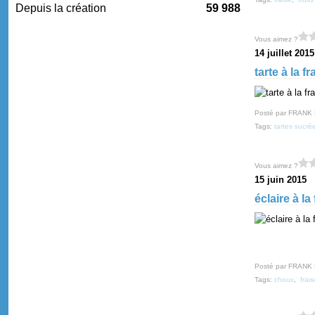
Depuis la création
59 988
Vous aimez ?
14 juillet 2015
tarte à la f
Posté par FRANK
Tags:
tartes sucré
Vous aimez ?
15 juin 2015
éclaire à la
Posté par FRANK
Tags:
choux
,
frais