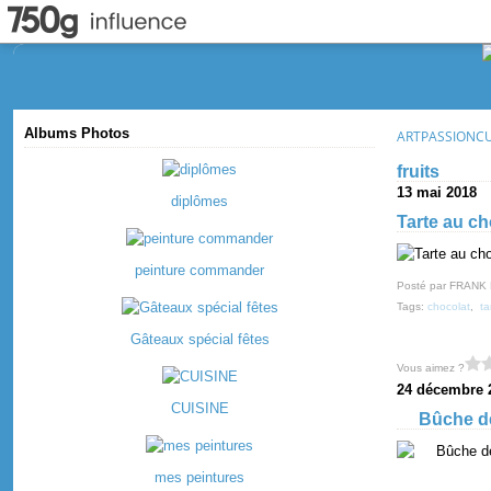
Albums Photos
ARTPASSIONC
fruits
13 mai 2018
diplômes
Tarte au ch
peinture commander
Posté par FRANK
Tags:
chocolat
,
ta
Gâteaux spécial fêtes
Vous aimez ?
24 décembre 
CUISINE
Bûche de N
mes peintures