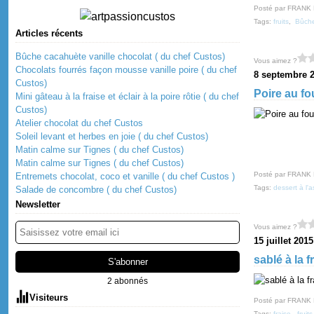
Posté par FRANK
Tags:
fruits
,
Bûche
Articles récents
Bûche cacahuète vanille chocolat ( du chef Custos)
Vous aimez ?
Chocolats fourrés façon mousse vanille poire ( du chef
8 septembre 
Custos)
Poire au fo
Mini gâteau à la fraise et éclair à la poire rôtie ( du chef
Custos)
Atelier chocolat du chef Custos
Soleil levant et herbes en joie ( du chef Custos)
Matin calme sur Tignes ( du chef Custos)
Matin calme sur Tignes ( du chef Custos)
Posté par FRANK
Entremets chocolat, coco et vanille ( du chef Custos )
Tags:
dessert à l'a
Salade de concombre ( du chef Custos)
Newsletter
Vous aimez ?
15 juillet 2015
sablé à la 
2 abonnés
Visiteurs
Posté par FRANK
Tags:
fraise
,
fruits