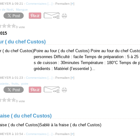
 MEYER à 09:21 -
Commentaires [
…
]
- Permalien [
#
]
 de Noël
,
Mangue
0 vote
2015
ur ( du chef Custos)
Poire au four ( du chef Custos) Poire au four du chef Cust
personnes Difficulté : facile Temps de préparation : 5 à 2
s de cuisson : 30minutes Température : 180°C Temps de pr
grédients : Matériel (l’essentiel )...
 MEYER à 01:23 -
Commentaires [
…
]
- Permalien [
#
]
ssiette
,
fruits
,
poire
0 vote
fraise ( du chef Custos)
Sablé à la fraise ( du chef Custos)
 MEYER à 10:54 -
Commentaires [
…
]
- Permalien [
#
]