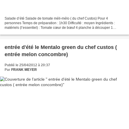
Salade d’été Salade de tomate méli-mélo ( du chef Custos) Pour 4
personnes Temps de préparation : 1h30 Difficulté : moyen Ingrédients :
matériels (l’essentiel) : Tomate cœur de bœuf 4 planche à découper 1
Tomate 2 Cuiller à lever 1 Tomate cerise 4à8 Couteau...
entrée d'été le Mentalo green du chef custos (
entrée melon concombre)
Publié le 25/04/2012 à 20:37
Par
FRANK MEYER