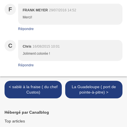
F
FRANK MEYER
29/07/2016 14:52
Merci!
Répondre
C
Chris
16/08/2015 10:01
Joliment colorée !
Répondre
< sablé à la fraise ( du chef
La Guadeloupe ( port de
Custos)
pointe-à-pitre) >
Hébergé par Canalblog
Top articles