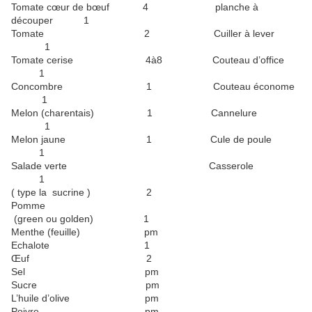
Tomate cœur de bœuf 4 planche à
découper 1
Tomate 2 Cuiller à lever
1
Tomate cerise 4à8 Couteau d’office
1
Concombre 1 Couteau économe
1
Melon (charentais) 1 Cannelure
1
Melon jaune 1 Cule de poule
1
Salade verte Casserole
1
( type la sucrine ) 2
Pomme
(green ou golden) 1
Menthe (feuille) pm
Echalote 1
Œuf 2
Sel pm
Sucre pm
L’huile d’olive pm
Poivre pm