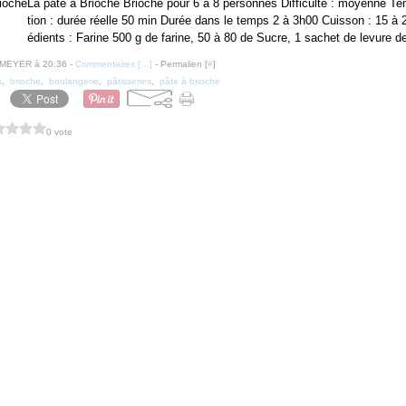
La pâte à Brioche Brioche pour 6 à 8 personnes Difficulté : moyenne T
tion : durée réelle 50 min Durée dans le temps 2 à 3h00 Cuisson : 15 à 
édients : Farine 500 g de farine, 50 à 80 de Sucre, 1 sachet de levure de
 MEYER à 20:36 -
Commentaires [
…
]
- Permalien [
#
]
s
,
brioche
,
boulangerie
,
pâtisseries
,
pâte à brioche
0 vote