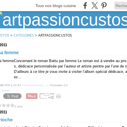
Tous nos blogs cuisine
USTOS
>
CATEGORIES
>
ARTPASSIONCUSTOS
2011
ma femme
Concernant le roman Battu par femme Le roman est à vendre au prix
s, dédicace personnalisée par l’auteur et artiste peintre par l’une de 
D’ailleurs à ce titre je vous invite à visiter l’album spécial dédicace, 
ez...
 MEYER à 20:43 -
Commentaires [
…
]
- Permalien [
#
]
a femme
0 vote
2011
rioche