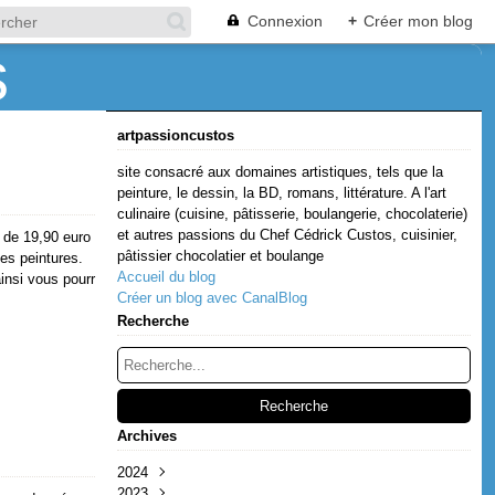
Connexion
+
Créer mon blog
artpassioncustos
site consacré aux domaines artistiques, tels que la
peinture, le dessin, la BD, romans, littérature. A l'art
culinaire (cuisine, pâtisserie, boulangerie, chocolaterie)
et autres passions du Chef Cédrick Custos, cuisinier,
 de 19,90 euro
pâtissier chocolatier et boulange
ses peintures.
Accueil du blog
ainsi vous pourr
Créer un blog avec CanalBlog
Recherche
Archives
2024
2023
Décembre
(1)