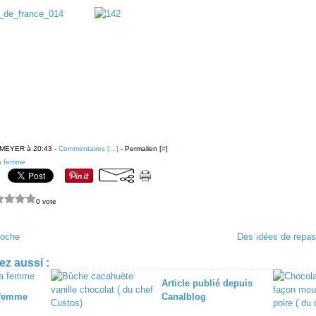
 MEYER à 20:43 -
Commentaires [
…
]
- Permalien [
#
]
a femme
0 vote
ioche
Des idées de repas
z aussi :
Article publié depuis
 femme
Canalblog