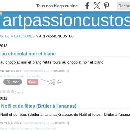
Tous nos blogs cuisine
USTOS
>
CATEGORIES
>
ARTPASSIONCUSTOS
2012
s au chocolat noir et blanc
Petits fours au chocolat noir et blanc
 MEYER à 23:06 -
Commentaires [
…
]
- Permalien [
#
]
petits fours
,
salon du chocolat
0 vote
2012
Noël et de fêtes (Brûler à l’ananas)
Gâteaux de Noël et fêtes - Brûler à l'anan
 MEYER à 20:24 -
Commentaires [
…
]
- Permalien [
#
]
fêtes
,
brûler à l'ananas
,
gâteaux de noël