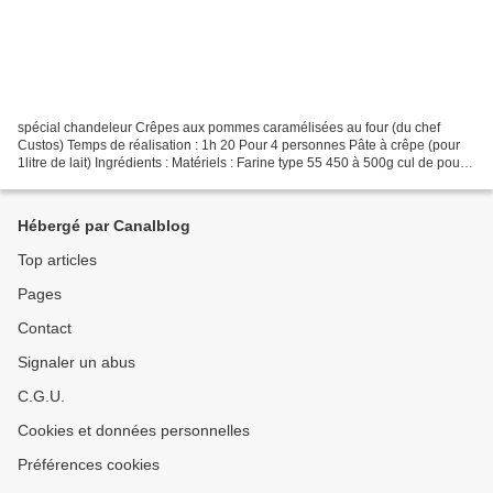
spécial chandeleur Crêpes aux pommes caramélisées au four (du chef
Custos) Temps de réalisation : 1h 20 Pour 4 personnes Pâte à crêpe (pour
1litre de lait) Ingrédients : Matériels : Farine type 55 450 à 500g cul de poule
(récipient) 1 Sel fin 10g ( 2...
Hébergé par Canalblog
Top articles
Pages
Contact
Signaler un abus
C.G.U.
Cookies et données personnelles
Préférences cookies