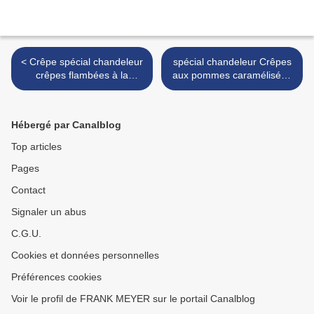
< Crêpe spécial chandeleur
spécial chandeleur Crêpes
crêpes flambées à la
aux pommes caramélisées
banane (du chef Custos)
au four (du chef Custos)
version sauce chocolat >
Hébergé par Canalblog
Top articles
Pages
Contact
Signaler un abus
C.G.U.
Cookies et données personnelles
Préférences cookies
Voir le profil de FRANK MEYER sur le portail Canalblog