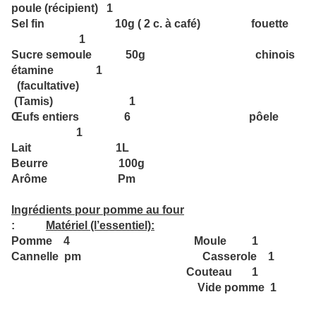
poule (récipient) 1
Sel fin 10g ( 2 c. à café) fouette
1
Sucre semoule 50g chinois
étamine 1
(facultative)
(Tamis) 1
Œufs entiers 6 pôele
1
Lait 1L
Beurre 100g
Arôme Pm
Ingrédients pour pomme au four
:
Matériel (l’essentiel):
Pomme 4 Moule 1
Cannelle pm Casserole 1
Couteau 1
Vide pomme 1