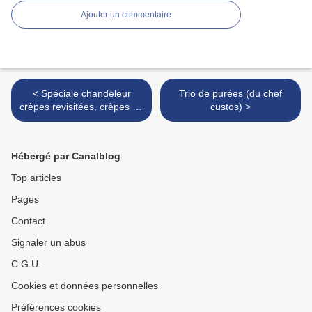
Ajouter un commentaire
< Spéciale chandeleur
Trio de purées (du chef
crêpes revisitées, crêpes au
custos) >
fromage du chef Custos
Hébergé par Canalblog
Top articles
Pages
Contact
Signaler un abus
C.G.U.
Cookies et données personnelles
Préférences cookies