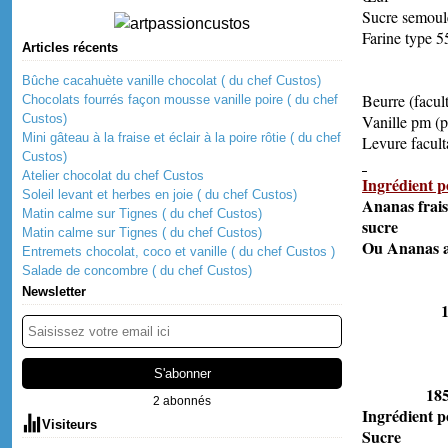
Sucre 
Farine
Articles récents
Bûche cacahuète vanille chocolat ( du chef Custos)
Beurr
Chocolats fourrés façon mousse vanille poire ( du chef
Custos)
Vanille 
Mini gâteau à la fraise et éclair à la poire rôtie ( du chef
Levure fac
Custos)
Atelier chocolat du chef Custos
Ingrédient p
Soleil levant et herbes en joie ( du chef Custos)
An
Matin calme sur Tignes ( du chef Custos)
su
Matin calme sur Tignes ( du chef Custos)
Ou A
Entremets chocolat, coco et vanille ( du chef Custos )
Salade de concombre ( du chef Custos)
Newsletter
10
0
185
2 abonnés
Ingrédie
Visiteurs
Su