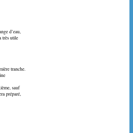
lange d’eau,
 très utile
mière tranche.
ine
xième, sauf
era préparé,