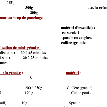
5g
 d’œuf 300g avec la crème fr
u 200g
pour un sirop de punchage
ients : matériel (l’essentiel) :
0,200l casserole 1
 100g spatule en exoglass
le pm culière (grande
lisation de minis génoise
alisation : 30 à 45 minutes
uisson : 20 à 25 minutes
onnes
our la génoise
:
matériel
:
uf 8
teuse 1
semoule 200 à 250g Cuillère (grande
 type 55 170 g Cul de poule
assin) 1
re (facultatif) 10g Spat