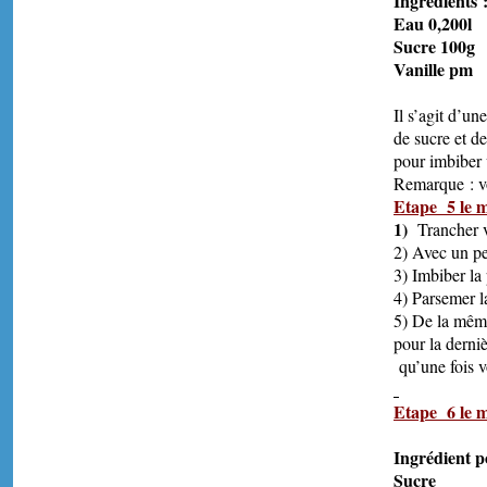
Ingréd
Eau 
Sucre
Vanil
Il s’agit d’un
de sucre et de
pour imbiber 
Remarque : vo
Etape 5 le 
1)
Trancher v
2) Avec un pe
3) Imbiber la
4) Parsemer l
5) De la même
pour la derni
qu’une fois vo
Etape 6 le 
Ingr
S