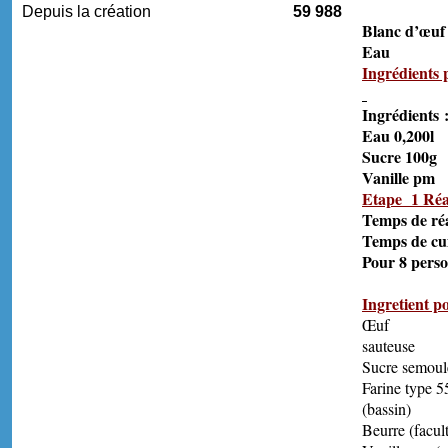
18
Depuis la création
59 988
Blanc
Ea
Ingrédients 
Ingréd
Eau 
Sucre
Vanil
Etape 1 Réa
Temps de ré
Temps de c
Pour 8 pers
Ingretient p
Œ
sau
Sucre 
Farine
(b
Beur