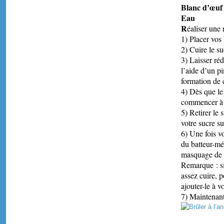
Bla
Ea
R
éaliser une 
1) Placer vos
2) Cuire le su
3) Laisser réd
l’aide d’un pi
formation de c
4) Dès que le
commencer à t
5) Retirer le 
votre sucre su
6) Une fois vo
du batteur-mél
masquage de 
Remarque : si
assez cuire, p
ajouter-le à v
7) Maintenant