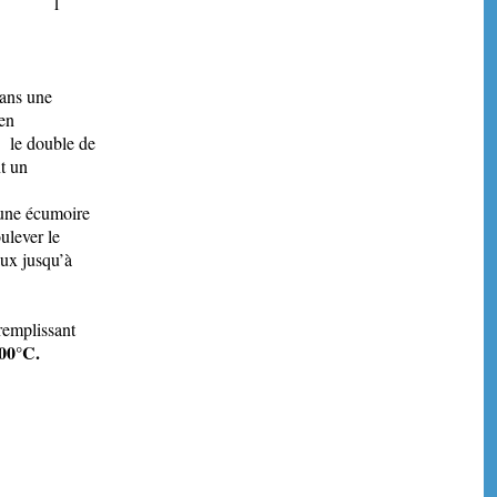
le 1
dans une
 en
e le double de
t un
c une écumoire
ulever le
aux jusqu’à
remplissant
200°C.