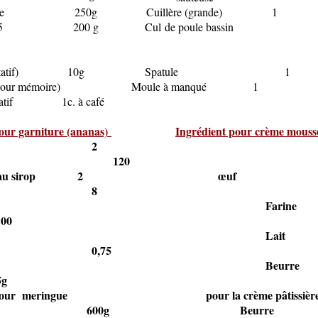
semoule 250g Cuillère (grande) 1
 type 55 200 g Cul
de poule bassin
e (facultatif) 10g Spatule 1
pm (pour mémoire) Moule à manqué 1
ultatif 1c. à café
our garniture (ananas)
Ingrédient pour crème mouss
anas frais 2
cre 120
nanas au sirop 2 œuf
8
Farin
0
Lait
,75
Beurr
g
nt pour meringue pour la crème pâtissière
cre 600g Beurre