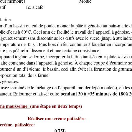
lle pm (pour mémoire) Mou
ultatif 1c. à café
farine.
eur d’un bassin ou cul de poule, monter la pâte à génoise au bain-marie 
ie d’eau à 80°C. Ceci afin de facilité le travail de l’appareil à génoise,
goureusement sans discontinue les œufs avec le sucre, jusqu’à atteindr
température de 45°C. Puis hors du feu continuer à fouetter en incorporan
e jusqu’à refroidissement et une certaine consistance.
’appareil à génoise ferme, incorporer la farine tamisée en « pluie » ave
l’aire contenue dans l’appareil à génoise. À chaque coupe d’écumoire so
ourner d’un d’1/8
ème
le bassin, ceci afin éviter la formation de grume
poration total de la farine.
 génoises.
avez terminé de le mélange de l’appareil, mouler le(s) moule(s), en les 
pendant 30 à «35 minutes de 180à 
auteur. Enfourner et laisser cuire
ème mousseline
(une étape en deux temps)
er une crème pâtissière
crème pâtissière:
ait
0,75L