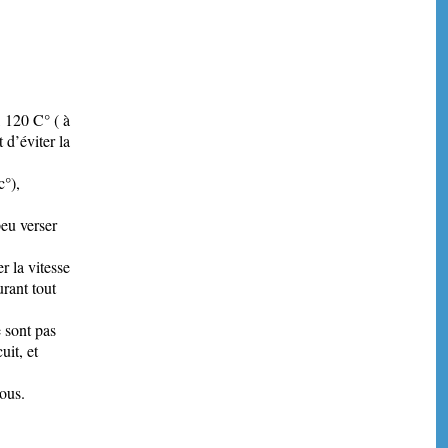
, 120 C° ( à
 d’éviter la
c°),
peu verser
r la vitesse
urant tout
 sont pas
uit, et
ous.