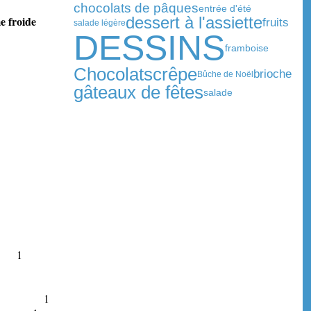
chocolats de pâques
entrée d'été
oide
dessert à l'assiette
fruits
salade légère
DESSINS
framboise
Chocolats
crêpe
brioche
Bûche de Noël
gâteaux de fêtes
salade
) 1
ule 1