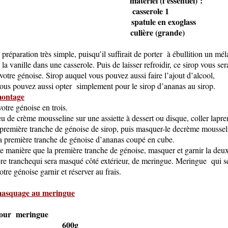
ients : matériel (l’essentiel) :
0,200l casserole 1
 100g spatule en exoglass
le pm culière (grande)
e préparation très simple, puisqu’il suffirait de porter à ébullition un mé
 la vanille dans une casserole. Puis de laisser refroidir, ce sirop vous sera
votre génoise. Sirop auquel vous pouvez aussi faire l’ajout d’alcool,
us pouvez aussi opter simplement pour le sirop d’ananas au sirop.
montage
otre génoise en trois.
u de crème mousseline sur une assiette à dessert ou disque, coller lapre
 première tranche de génoise de sirop, puis masquer-le decrème moussel
a première tranche de génoise d’ananas coupé en cube.
 manière que la première tranche de génoise, masquer et garnir la deu
ère tranchequi sera masqué côté extérieur, de meringue. Meringue qui s
tre génoise garnir et réserver au frais.
masquage au meringue
édient pour meringue
ucre 600g