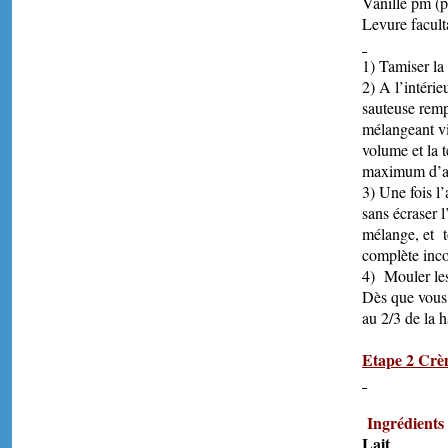
Vani
Levure fac
1) Tamiser la 
2) A l’intéri
sauteuse rempl
mélangeant vi
volume et la 
maximum d’air
3) Une fois l
sans écraser 
mélange, et t
complète incor
4) Mouler les
Dès que vous 
au 2/3 de la h
Etape 2 Cr
Réalis
Ingrédients 
L