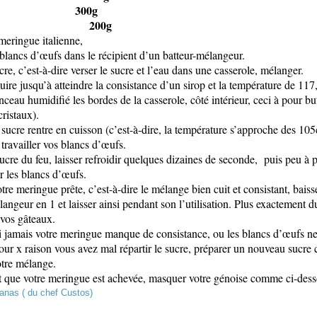
nc d’œuf 300g
u 200g
meringue italienne,
 blancs d’œufs dans le récipient d’un batteur-mélangeur.
cre, c’est-à-dire verser le sucre et l’eau dans une casserole, mélanger.
uire jusqu’à atteindre la consistance d’un sirop et la température de 117
nceau humidifié les bordes de la casserole, côté intérieur, ceci à pour but
ristaux).
 sucre rentre en cuisson (c’est-à-dire, la température s’approche des 105
ravailler vos blancs d’œufs.
sucre du feu, laisser refroidir quelques dizaines de seconde, puis peu à 
r les blancs d’œufs.
tre meringue prête, c’est-à-dire le mélange bien cuit et consistant, baisse
angeur en 1 et laisser ainsi pendant son l’utilisation. Plus exactement d
vos gâteaux.
 jamais votre meringue manque de consistance, ou les blancs d’œufs ne
our x raison vous avez mal répartir le sucre, préparer un nouveau sucre c
otre mélange.
 que votre meringue est achevée, masquer votre génoise comme ci-dess