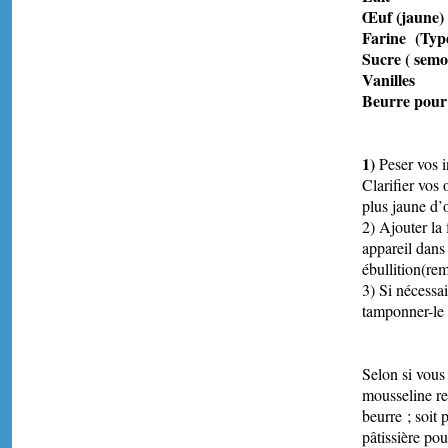
Œuf 
Farine
Sucre 
Vani
Beurre po
1)
Peser vos i
Clarifier vos 
plus jaune d’
2) Ajouter la 
appareil dans 
ébullition(re
3) Si nécessai
tamponner-le 
Crè
Selon si vous 
mousseline rev
beurre ; soit
pâtissière pou