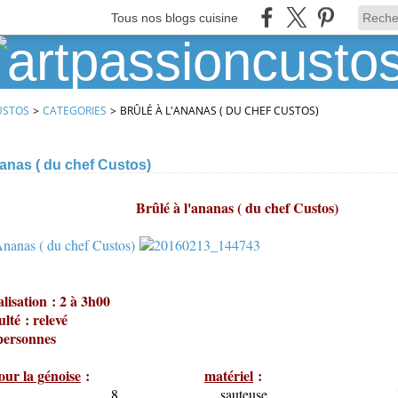
Tous nos blogs cuisine
USTOS
>
CATEGORIES
>
BRÛLÉ À L'ANANAS ( DU CHEF CUSTOS)
nanas ( du chef Custos)
à l'ananas ( du chef Custos)
lisation : 2 à 3h00
ulté : relevé
personnes
our la génoise
:
matériel
:
f 8 sauteuse 