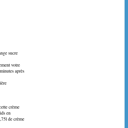
lange sucre
vement votre
e minutes après
ière
 cette crème
oids en
0,75l de crème