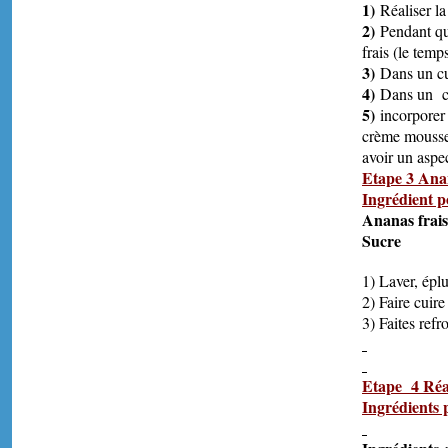
1)
Réaliser la
2)
Pendant que
frais (le temp
3)
Dans un cul
4)
Dans un cul
5)
incorporer 
crème moussel
avoir un aspe
Etape 3 Anan
Ingrédient p
An
Sucre P
1) Laver, épl
2) Faire cuir
3) Faites refr
Etape 4 Réal
Ingrédients 