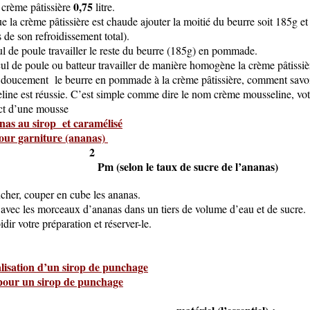
0,75
 crème pâtissière
litre.
 la crème pâtissière est chaude ajouter la moitié du beurre soit 185g et
s de son refroidissement total).
 de poule travailler le reste du beurre (185g) en pommade.
 de poule ou batteur travailler de manière homogène la crème pâtissiè
doucement le beurre en pommade à la crème pâtissière, comment savoir
ine est réussie. C’est simple comme dire le nom crème mousseline, vot
ct d’une mousse
as au sirop et caramélisé
our garniture (ananas)
anas frais 2
m (selon le taux de sucre de l’ananas)
ucher, couper en cube les ananas.
e avec les morceaux d’ananas dans un tiers de volume d’eau et de sucre.
oidir votre préparation et réserver-le.
isation d’un sirop de punchage
pour un sirop de punchage