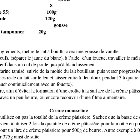
(jaune) 8
 (Type 55) 100g
( semoule 120g
lles gousse
ur tamponner 20g
ngrédients, mettre le lait à bouillir avec une gousse de vanille.
œufs, (séparer le jaune du blanc), à l’aide d’un fouette, travailler le mé
œuf dans un cul de poule, jusqu'à blanchissement.
farine tamisé, suivie de la moitié du lait bouillant, puis verser progressi
les reste du lait sur le feu et laisser cuire à feu doux pendant 3 à quatr
muer continuellement avec un fouette).
re, afin d’éviter la formation d’une croûte à la surface de la crème pâtiss
avec un peu beurre, ou encore recouvrir d’une filme alimentaire.
me mousseline
utilisez ou pas la totalité de la crème pâtissière. Sachez que la basse de
ient à utiliser 2 fois la quantité de crème pâtissière pour la moitié en p
 pour un litre de crème pâtissière pour 500g de beurre. Autre exemple à 
r 375g ainsi de suite.