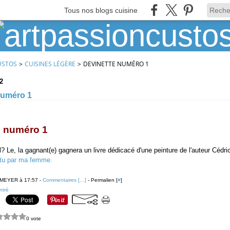
Tous nos blogs cuisine
USTOS
>
CUISINES LÉGÈRE
>
DEVINETTE NUMÉRO 1
2
numéro 1
te numéro 1
il? Le, la gagnant(e) gagnera un livre dédicacé d'une peinture de l'auteur Cédr
tu par ma femme.
 MEYER à 17:57 -
Commentaires [
…
]
- Permalien [
#
]
ntré
0 vote