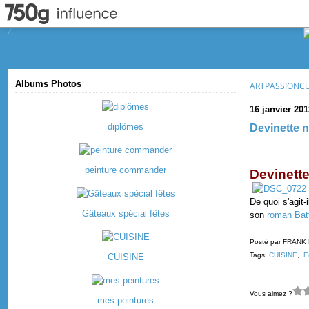
Albums Photos
ARTPASSIONC
16 janvier 201
diplômes
Devinette 
peinture commander
Devinet
De quoi s'agit-
Gâteaux spécial fêtes
son
roman Bat
Posté par FRANK
Tags:
CUISINE
,
E
CUISINE
Vous aimez ?
mes peintures