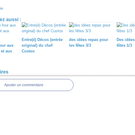
ie
z aussi :
Entre(é) Décos (entrée
des idées repas pour
Des idées
our aux
original) du chef
les fêtes 3/3
fêtes 1/3
et aux
Custos
ires
Ajouter un commentaire